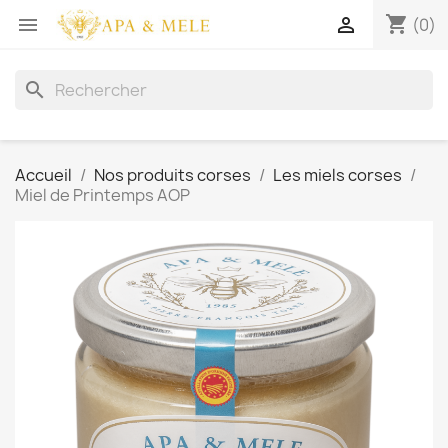
shopping_cart


(0)
search
Accueil
Nos produits corses
Les miels corses
Miel de Printemps AOP